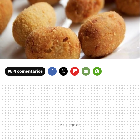
4 comentarios
FACEBOOK
TWITTER
FLIPBOARD
E-
WHATSAPP
MAIL