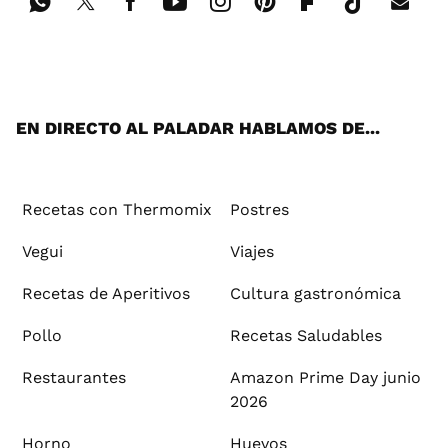
Wh
Twi
Fac
You
Inst
Pint
Flip
Tikt
E-
ats
tter
ebo
tub
agr
ere
boa
ok
mai
App
ok
e
am
st
rd
l
EN DIRECTO AL PALADAR HABLAMOS DE...
Recetas con Thermomix
Postres
Vegui
Viajes
Recetas de Aperitivos
Cultura gastronómica
Pollo
Recetas Saludables
Restaurantes
Amazon Prime Day junio
2026
Horno
Huevos