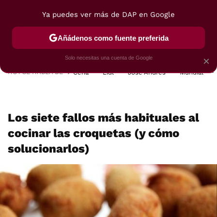
Ya puedes ver más de DAP en Google
MENÚ
NUEVO
Añádenos como fuente preferida
POSTRES
VIAJES
SELECCIÓN
VEGUI
Solo necesitas una cuenta de Google
×
HOY SE HABLA DE
Cena
Lidl
José Andrés
Mundial
Los siete fallos más habituales al
cocinar las croquetas (y cómo
solucionarlos)