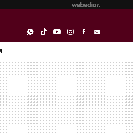
I
WHATSAPP
TIKTOK
YOUTUBE
INSTAGRAM
FACEBOOK
E-
MAIL