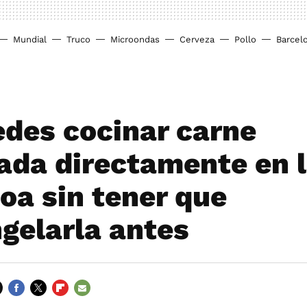
Mundial
Truco
Microondas
Cerveza
Pollo
Barcel
edes cocinar carne
ada directamente en 
oa sin tener que
gelarla antes
FACEBOOK
TWITTER
FLIPBOARD
E-