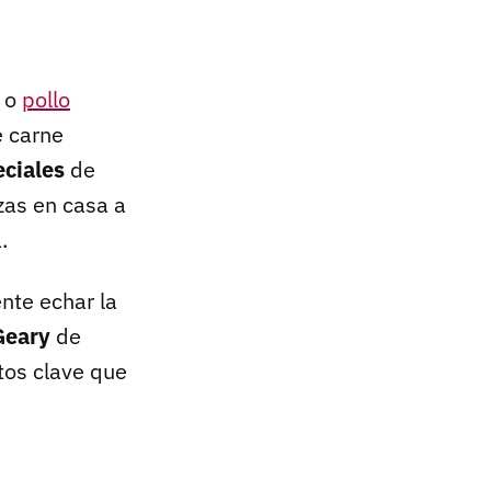
o
pollo
e carne
eciales
de
zas en casa a
.
nte echar la
Geary
de
tos clave que