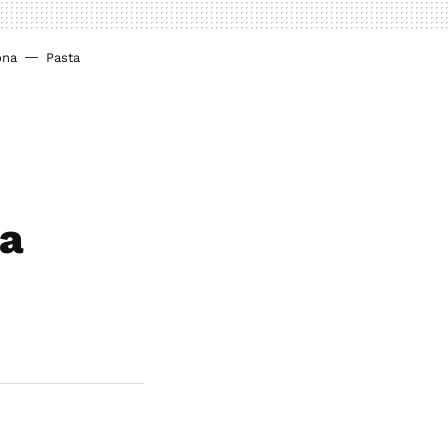
ona
Pasta
la