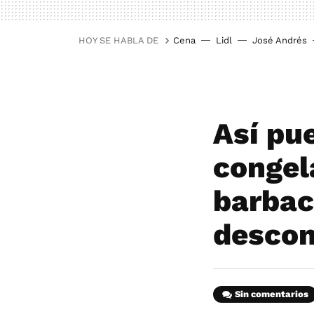
HOY SE HABLA DE
Cena
Lidl
José Andrés
Así pu
congel
barbac
descon
Sin comentarios