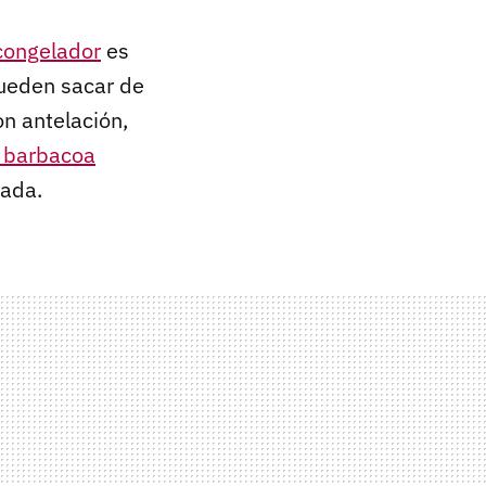
congelador
es
pueden sacar de
n antelación,
a barbacoa
uada.