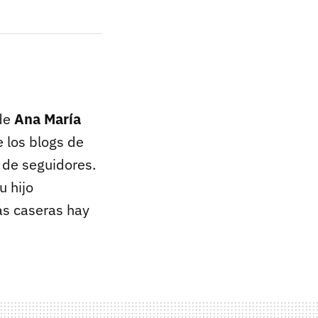
 de
Ana María
e los blogs de
 de seguidores.
u hijo
ás caseras hay