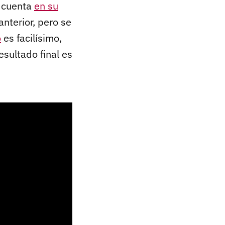
s cuenta
en su
nterior, pero se
o
es facilísimo,
esultado final es