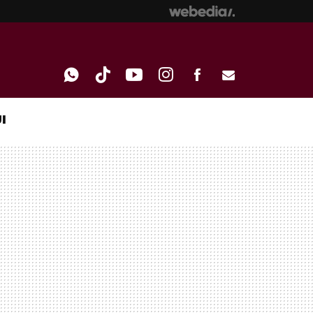
I
WHATSAPP
TIKTOK
YOUTUBE
INSTAGRAM
FACEBOOK
E-
MAIL