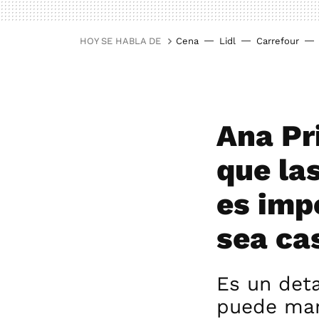
HOY SE HABLA DE
Cena
Lidl
Carrefour
Ana Pr
que la
es imp
sea ca
Es un deta
puede marc