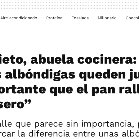
Aire acondicionado
Proteína
Ensalada
Millonario
Chocol
ieto, abuela cocinera:
s albóndigas queden j
ortante que el pan ral
sero”
lle que parece sin importancia,
ar la diferencia entre unas alb