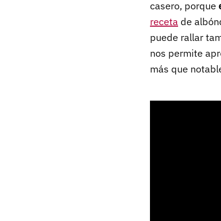
casero, porque
receta
de albónd
puede rallar ta
nos permite apro
más que notabl