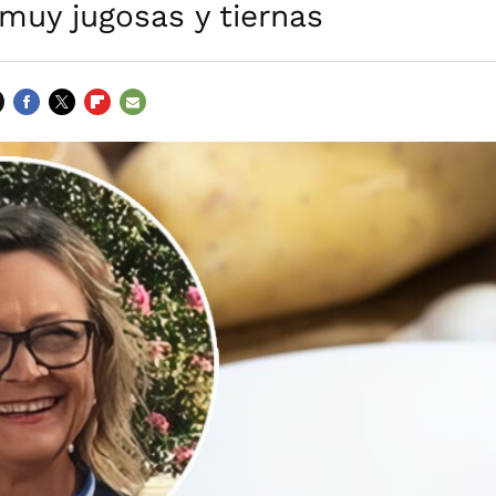
muy jugosas y tiernas
FACEBOOK
TWITTER
FLIPBOARD
E-
MAIL