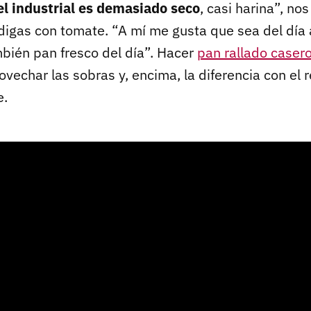
el industrial es demasiado seco
, casi harina”, no
igas con tomate. “A mí me gusta que sea del día a
mbién pan fresco del día”. Hacer
pan rallado caser
vechar las sobras y, encima, la diferencia con el r
e.