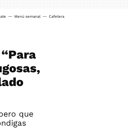
ate
Menú semanal
Cafetera
 “Para
ugosas,
lado
 pero que
óndigas