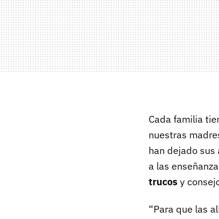
Cada familia ti
nuestras madres
han dejado sus 
a las enseñanza
trucos
y consej
“Para que las a