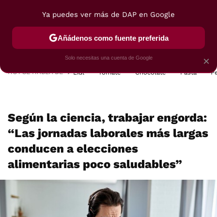
Ya puedes ver más de DAP en Google
MENÚ
NUEVO
Añádenos como fuente preferida
POSTRES
VIAJES
SELECCIÓN
VEGUI
Solo necesitas una cuenta de Google
×
HOY SE HABLA DE
Lidl
Tomate
Chocolate
Pasta
P
Según la ciencia, trabajar engorda:
“Las jornadas laborales más largas
conducen a elecciones
alimentarias poco saludables”