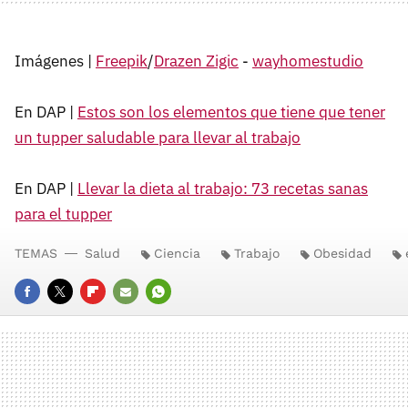
Imágenes |
Freepik
/
Drazen Zigic
-
wayhomestudio
En DAP |
Estos son los elementos que tiene que tener
un tupper saludable para llevar al trabajo
En DAP |
Llevar la dieta al trabajo: 73 recetas sanas
para el tupper
TEMAS
Salud
Ciencia
Trabajo
Obesidad
FACEBOOK
TWITTER
FLIPBOARD
E-
WHATSAPP
MAIL