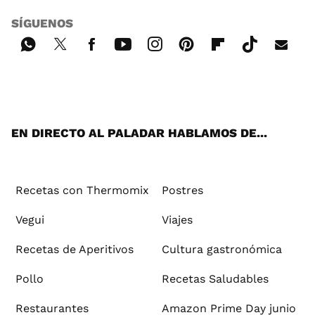
SÍGUENOS
Wh
Twi
Fac
You
Inst
Pint
Flip
Tikt
E-
ats
tter
ebo
tub
agr
ere
boa
ok
mai
App
ok
e
am
st
rd
l
EN DIRECTO AL PALADAR HABLAMOS DE...
Recetas con Thermomix
Postres
Vegui
Viajes
Recetas de Aperitivos
Cultura gastronómica
Pollo
Recetas Saludables
Restaurantes
Amazon Prime Day junio