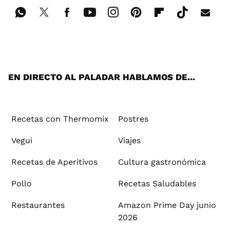
Wh
Twi
Fac
You
Inst
Pint
Flip
Tikt
E-
ats
tter
ebo
tub
agr
ere
boa
ok
mai
App
ok
e
am
st
rd
l
EN DIRECTO AL PALADAR HABLAMOS DE...
Recetas con Thermomix
Postres
Vegui
Viajes
Recetas de Aperitivos
Cultura gastronómica
Pollo
Recetas Saludables
Restaurantes
Amazon Prime Day junio
2026