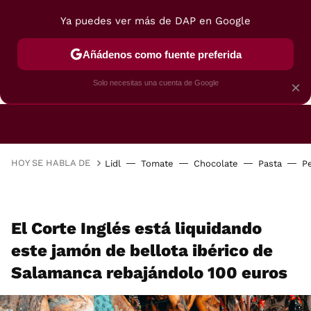
Ya puedes ver más de DAP en Google
Añádenos como fuente preferida
CAFETERAS
FREIDORAS DE AIRE
GUÍAS DE 
Solo necesitas una cuenta de Google
×
HOY SE HABLA DE
Lidl
Tomate
Chocolate
Pasta
P
El Corte Inglés está liquidando
este jamón de bellota ibérico de
Salamanca rebajándolo 100 euros