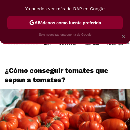
Ya puedes ver más de DAP en Google
MENÚ
NUEVO
Añádenos como fuente preferida
POSTRES
VIAJES
SELECCIÓN
VEGUI
Solo necesitas una cuenta de Google
×
HOY SE HABLA DE
Lidl
Carrefour
Mundial
Alcampo
¿Cómo conseguir tomates que
sepan a tomates?