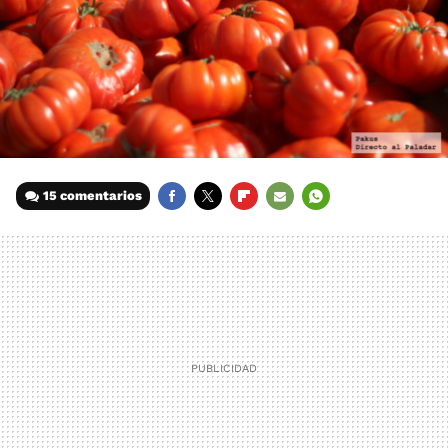
15 comentarios
FACEBOOK
TWITTER
FLIPBOARD
E-
WHATSAPP
MAIL