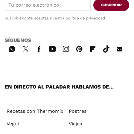
SUSCRIBIR
Suscribiéndote aceptas nuestra
política de privacidad
SÍGUENOS
Wh
Twi
Fac
You
Inst
Pint
Flip
Tikt
E-
ats
tter
ebo
tub
agr
ere
boa
ok
mai
App
ok
e
am
st
rd
l
EN DIRECTO AL PALADAR HABLAMOS DE...
Recetas con Thermomix
Postres
Vegui
Viajes