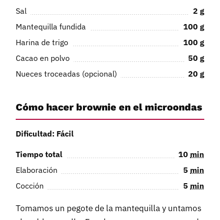
Sal
2
g
Mantequilla fundida
100
g
Harina de trigo
100
g
Cacao en polvo
50
g
Nueces troceadas (opcional)
20
g
Cómo hacer brownie en el microondas
Dificultad: Fácil
Tiempo total
10
min
Elaboración
5
min
Cocción
5
min
Tomamos un pegote de la mantequilla y untamos