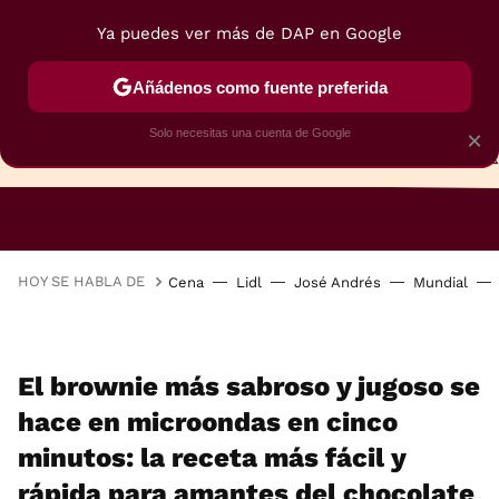
Ya puedes ver más de DAP en Google
Añádenos como fuente preferida
Solo necesitas una cuenta de Google
×
TARTAS
BIZCOCHOS
GALLETAS
HOY SE HABLA DE
Cena
Lidl
José Andrés
Mundial
El brownie más sabroso y jugoso se
hace en microondas en cinco
minutos: la receta más fácil y
rápida para amantes del chocolate