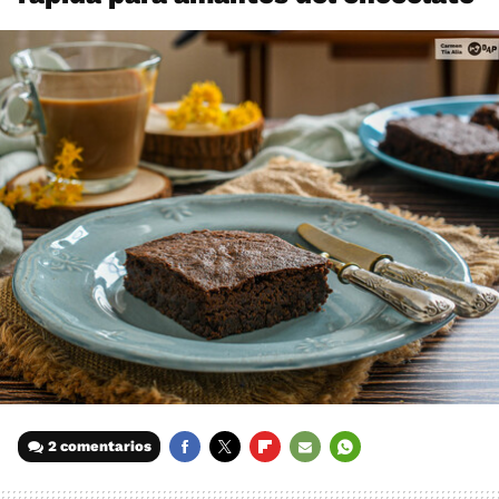
2 comentarios
FACEBOOK
TWITTER
FLIPBOARD
E-
WHATSAPP