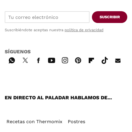
SUSCRIBIR
Suscribiéndote aceptas nuestra
política de privacidad
SÍGUENOS
Wh
Twi
Fac
You
Inst
Pint
Flip
Tikt
E-
ats
tter
ebo
tub
agr
ere
boa
ok
mai
App
ok
e
am
st
rd
l
EN DIRECTO AL PALADAR HABLAMOS DE...
Recetas con Thermomix
Postres