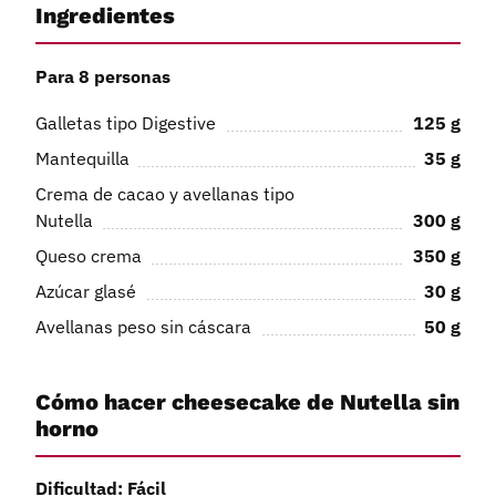
Ingredientes
Para 8 personas
Galletas tipo Digestive
125
g
Mantequilla
35
g
Crema de cacao y avellanas tipo
Nutella
300
g
Queso crema
350
g
Azúcar glasé
30
g
Avellanas peso sin cáscara
50
g
Cómo hacer cheesecake de Nutella sin
horno
Dificultad: Fácil