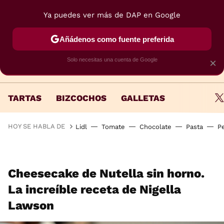
Ya puedes ver más de DAP en Google
MENÚ
NUEVO
Añádenos como fuente preferida
Solo necesitas una cuenta de Google
×
TARTAS
BIZCOCHOS
GALLETAS
HOY SE HABLA DE
Lidl
Tomate
Chocolate
Pasta
P
Cheesecake de Nutella sin horno.
La increíble receta de Nigella
Lawson