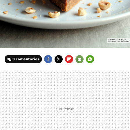
3 comentarios
FACEBOOK
TWITTER
FLIPBOARD
E-
WHATSAPP
MAIL