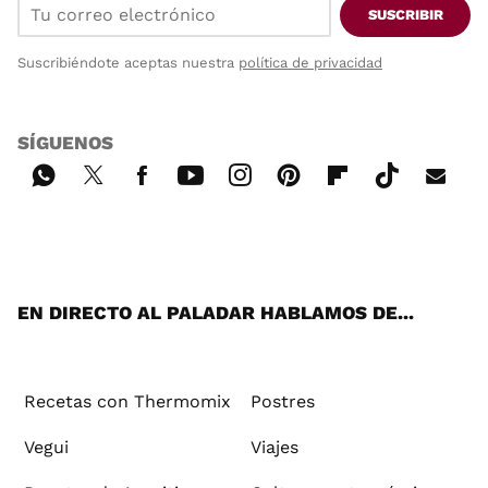
SUSCRIBIR
Suscribiéndote aceptas nuestra
política de privacidad
SÍGUENOS
Wh
Twi
Fac
You
Inst
Pint
Flip
Tikt
E-
ats
tter
ebo
tub
agr
ere
boa
ok
mai
App
ok
e
am
st
rd
l
EN DIRECTO AL PALADAR HABLAMOS DE...
Recetas con Thermomix
Postres
Vegui
Viajes