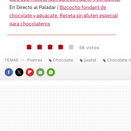
En Directo al Paladar |
Bizcocho fondant de
chocolate y aguacate. Receta sin gluten especial
para chocolateros
56 votos
TEMAS
Postres
Chocolate
pastel
Chocolate 
FACEBOOK
TWITTER
FLIPBOARD
E-
WHATSAPP
MAIL