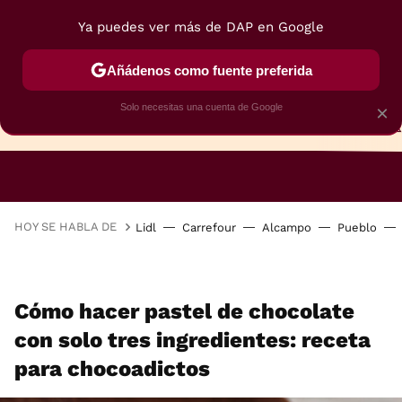
Ya puedes ver más de DAP en Google
Añádenos como fuente preferida
Solo necesitas una cuenta de Google
×
TARTAS
BIZCOCHOS
GALLETAS
HOY SE HABLA DE
Lidl
Carrefour
Alcampo
Pueblo
Cómo hacer pastel de chocolate
con solo tres ingredientes: receta
para chocoadictos