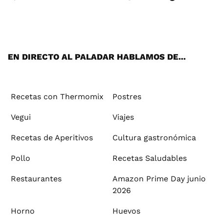
Wh
Twi
Fac
You
Inst
Pint
Flip
Tikt
E-
ats
tter
ebo
tub
agr
ere
boa
ok
mai
App
ok
e
am
st
rd
l
EN DIRECTO AL PALADAR HABLAMOS DE...
Recetas con Thermomix
Postres
Vegui
Viajes
Recetas de Aperitivos
Cultura gastronómica
Pollo
Recetas Saludables
Restaurantes
Amazon Prime Day junio
2026
Horno
Huevos