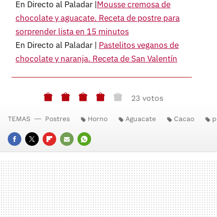
En Directo al Paladar |
Mousse cremosa de
chocolate y aguacate. Receta de postre para
sorprender lista en 15 minutos
En Directo al Paladar |
Pastelitos veganos de
chocolate y naranja. Receta de San Valentín
23 votos
TEMAS
Postres
Horno
Aguacate
Cacao
p
FACEBOOK
TWITTER
FLIPBOARD
E-
WHATSAPP
MAIL