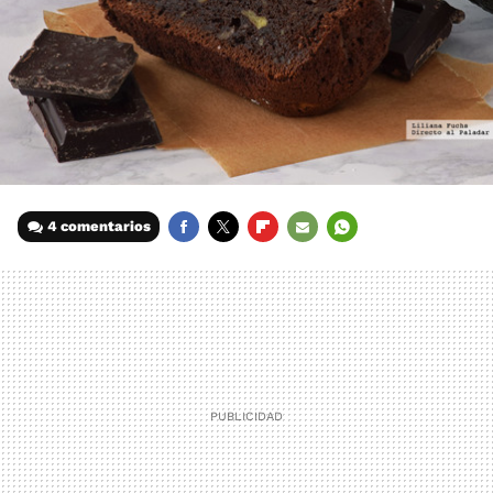
4 comentarios
FACEBOOK
TWITTER
FLIPBOARD
E-
WHATSAPP
MAIL