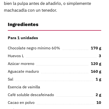
bien la pulpa antes de añadirlo, o simplemente
machacadla con un tenedor.
Ingredientes
Para 1 unidades
Chocolate negro mínimo 60%
170
g
Huevos L
3
Azúcar moreno
120
g
Aguacate maduro
160
g
Sal
1
g
Esencia de vainilla
Café soluble descafeinado
2
g
Cacao en polvo
10