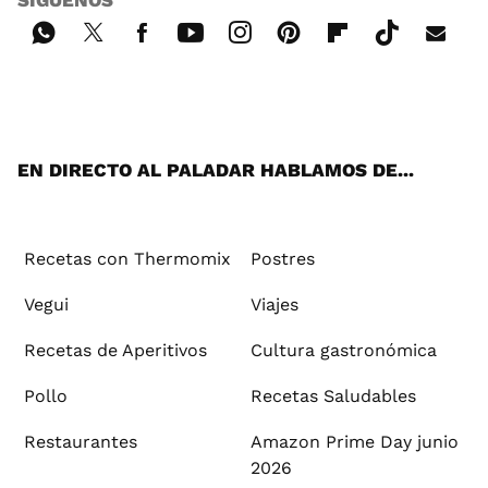
SÍGUENOS
Wh
Twi
Fac
You
Inst
Pint
Flip
Tikt
E-
ats
tter
ebo
tub
agr
ere
boa
ok
mai
App
ok
e
am
st
rd
l
EN DIRECTO AL PALADAR HABLAMOS DE...
Recetas con Thermomix
Postres
Vegui
Viajes
Recetas de Aperitivos
Cultura gastronómica
Pollo
Recetas Saludables
Restaurantes
Amazon Prime Day junio
2026