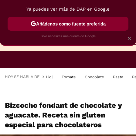
Ya puedes ver más de DAP en Google
Añádenos como fuente preferida
Solo necesitas una cuenta de Google
×
TARTAS
BIZCOCHOS
GALLETAS
HOY SE HABLA DE
Lidl
Tomate
Chocolate
Pasta
P
Bizcocho fondant de chocolate y
aguacate. Receta sin gluten
especial para chocolateros