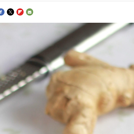
ACEBOOK
TWITTER
FLIPBOARD
E-
MAIL