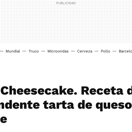
Mundial
Truco
Microondas
Cerveza
Pollo
Barcel
 Cheesecake. Receta d
ndente tarta de queso
re