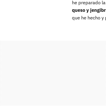
he preparado l
queso y jengib
que he hecho y