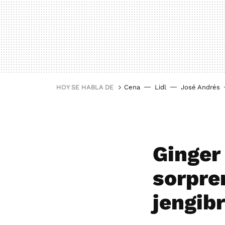
HOY SE HABLA DE
Cena
Lidl
José Andrés
Ginger
sorpre
jengib