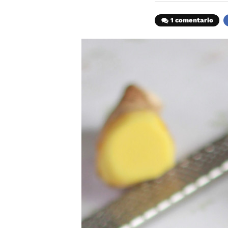
1 comentario
F