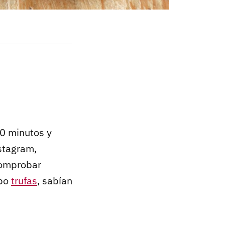
0 minutos y
nstagram,
 comprobar
ipo
trufas
, sabían