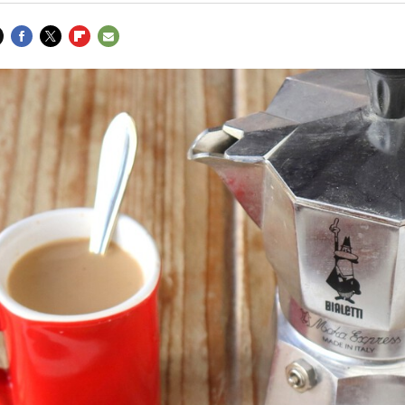
FACEBOOK
TWITTER
FLIPBOARD
E-
MAIL