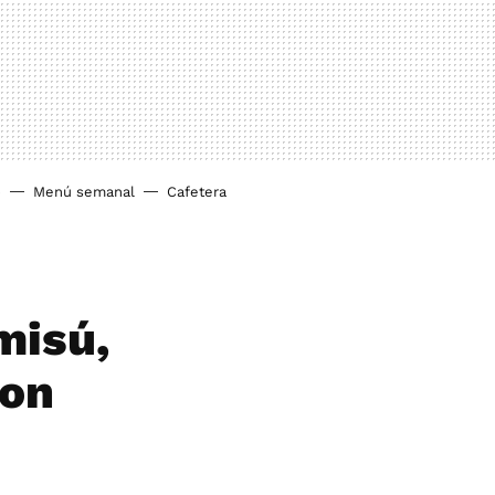
o
Menú semanal
Cafetera
misú,
con