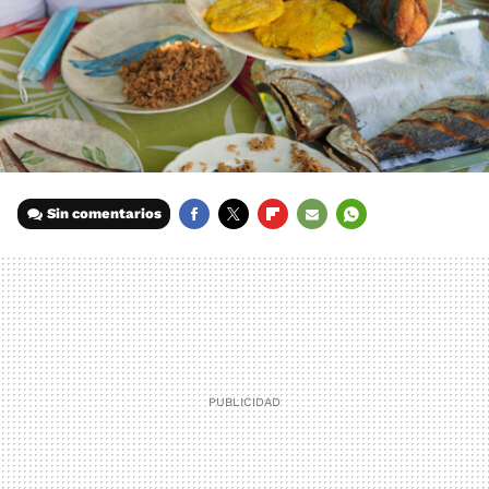
Sin comentarios
FACEBOOK
TWITTER
FLIPBOARD
E-
WHATSAPP
MAIL