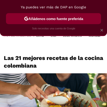
Ya puedes ver más de DAP en Google
MENÚ
NUEVO
Añádenos como fuente preferida
POSTRES
VIAJES
SELECCIÓN
VEGUI
Solo necesitas una cuenta de Google
×
HOY SE HABLA DE
Cena
Lidl
José Andrés
Mundial
Las 21 mejores recetas de la cocina
colombiana