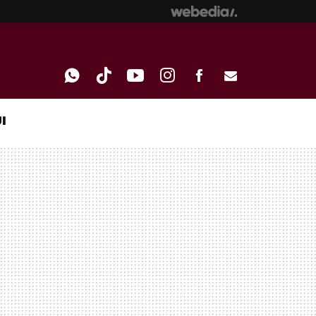
I
WHATSAPP
TIKTOK
YOUTUBE
INSTAGRAM
FACEBOOK
E-
MAIL