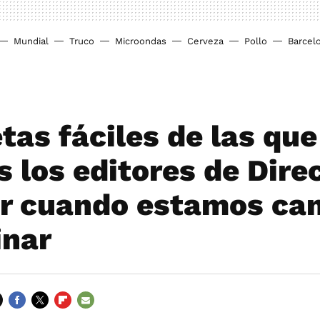
Mundial
Truco
Microondas
Cerveza
Pollo
Barcel
tas fáciles de las que
 los editores de Direc
r cuando estamos ca
inar
FACEBOOK
TWITTER
FLIPBOARD
E-