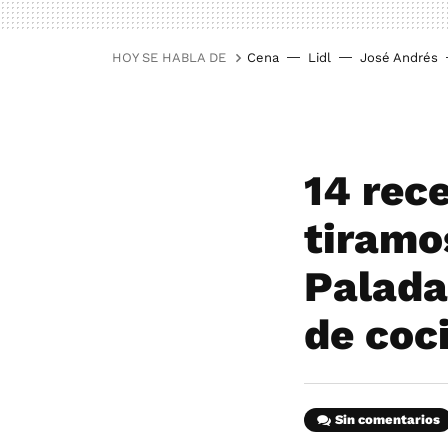
HOY SE HABLA DE
Cena
Lidl
José Andrés
14 rece
tiramos
Palada
de coc
Sin comentarios