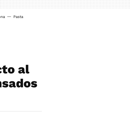
ona
Pasta
to al
nsados