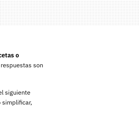
cetas o
 respuestas son
l siguiente
implificar,