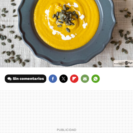
Sin comentarios
FACEBOOK
TWITTER
FLIPBOARD
E-
WHATSAPP
MAIL