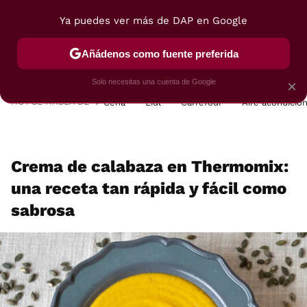
Ya puedes ver más de DAP en Google
MENÚ
NUEVO
Añádenos como fuente preferida
POSTRES
VIAJES
SELECCIÓN
VEGUI
Solo necesitas una cuenta de Google
×
HOY SE HABLA DE
Cena
Lidl
Carrefour
Aire acondicio
Crema de calabaza en Thermomix:
una receta tan rápida y fácil como
sabrosa