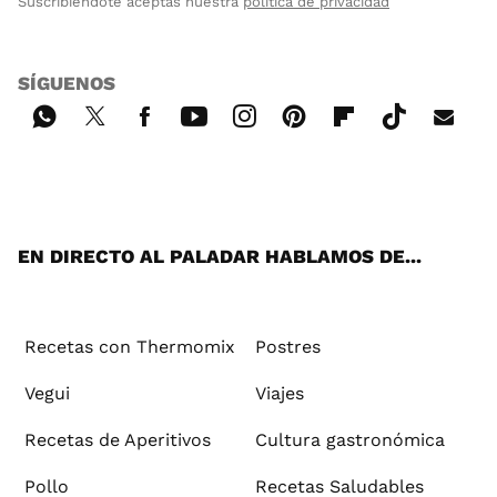
Suscribiéndote aceptas nuestra
política de privacidad
SÍGUENOS
Wh
Twi
Fac
You
Inst
Pint
Flip
Tikt
E-
ats
tter
ebo
tub
agr
ere
boa
ok
mai
App
ok
e
am
st
rd
l
EN DIRECTO AL PALADAR HABLAMOS DE...
Recetas con Thermomix
Postres
Vegui
Viajes
Recetas de Aperitivos
Cultura gastronómica
Pollo
Recetas Saludables