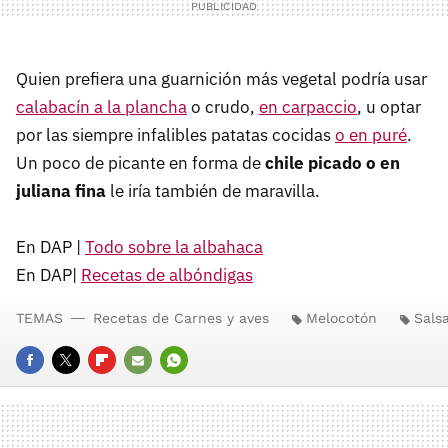
Quien prefiera una guarnición más vegetal podría usar
calabacín a la plancha
o crudo,
en carpaccio
, u optar
por las siempre infalibles patatas cocidas
o en puré
.
Un poco de picante en forma de
chile picado o en
juliana fina
le iría también de maravilla.
En DAP |
Todo sobre la albahaca
En DAP|
Recetas de albóndigas
TEMAS
Recetas de Carnes y aves
Melocotón
Sals
FACEBOOK
TWITTER
FLIPBOARD
E-
WHATSAPP
MAIL