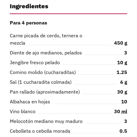
Ingredientes
Para 4 personas
Carne picada de cerdo, ternera o
mezcla
450
g
Diente de ajo medianos, pelados
3
Jengibre fresco pelado
10
g
Comino molido (cucharaditas)
1.25
Sal (1 cucharadita colmada)
6
g
Pan rallado (aproximadamente)
30
g
Albahaca en hojas
10
Vino blanco
30
ml
Melocotón mediano muy maduro
3
Cebolleta o cebolla morada
0.5