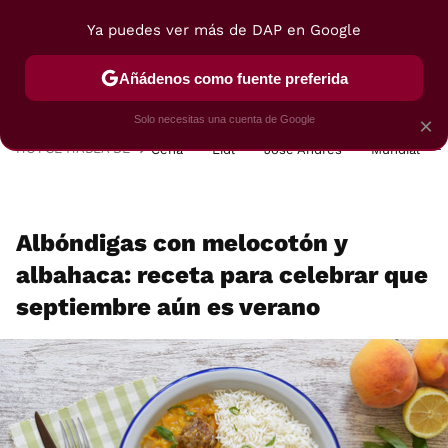
Ya puedes ver más de DAP en Google
MENÚ
NUEVO
Añádenos como fuente preferida
POSTRES
VIAJES
SELECCIÓN
VEGUI
Solo necesitas una cuenta de Google
×
HOY SE HABLA DE
Cena
Lidl
José Andrés
Mundial
Albóndigas con melocotón y
albahaca: receta para celebrar que
septiembre aún es verano