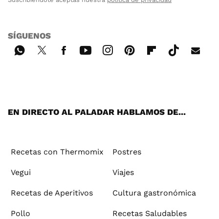
SÍGUENOS
Wh
Twi
Fac
You
Inst
Pint
Flip
Tikt
E-
ats
tter
ebo
tub
agr
ere
boa
ok
mai
App
ok
e
am
st
rd
l
EN DIRECTO AL PALADAR HABLAMOS DE...
Recetas con Thermomix
Postres
Vegui
Viajes
Recetas de Aperitivos
Cultura gastronómica
Pollo
Recetas Saludables