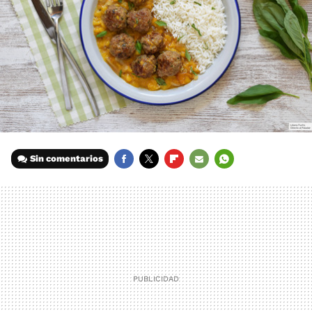
Sin comentarios
FACEBOOK
TWITTER
FLIPBOARD
E-
WHATSAPP
MAIL