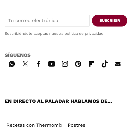
SUSCRIBIR
Suscribiéndote aceptas nuestra
política de privacidad
SÍGUENOS
Wh
Twi
Fac
You
Inst
Pint
Flip
Tikt
E-
ats
tter
ebo
tub
agr
ere
boa
ok
mai
App
ok
e
am
st
rd
l
EN DIRECTO AL PALADAR HABLAMOS DE...
Recetas con Thermomix
Postres