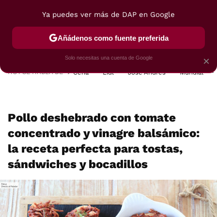
Ya puedes ver más de DAP en Google
MENÚ
NUEVO
Añádenos como fuente preferida
POSTRES
VIAJES
SELECCIÓN
VEGUI
Solo necesitas una cuenta de Google
×
HOY SE HABLA DE
Cena
Lidl
José Andrés
Mundial
Pollo deshebrado con tomate
concentrado y vinagre balsámico:
la receta perfecta para tostas,
sándwiches y bocadillos