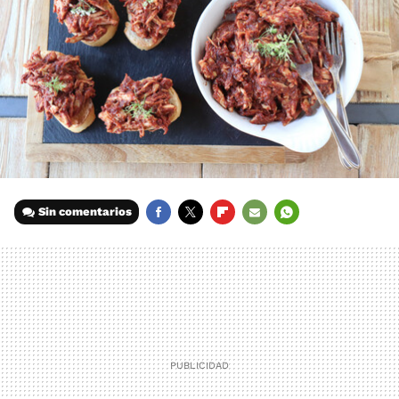
Sin comentarios
FACEBOOK
TWITTER
FLIPBOARD
E-
WHATSAPP
MAIL