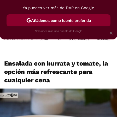
Ya puedes ver más de DAP en Google
MENÚ
NUEVO
Añádenos como fuente preferida
POSTRES
VIAJES
SELECCIÓN
VEGUI
Solo necesitas una cuenta de Google
×
HOY SE HABLA DE
Cena
Lidl
José Andrés
Mundial
Ensalada con burrata y tomate, la
opción más refrescante para
cualquier cena