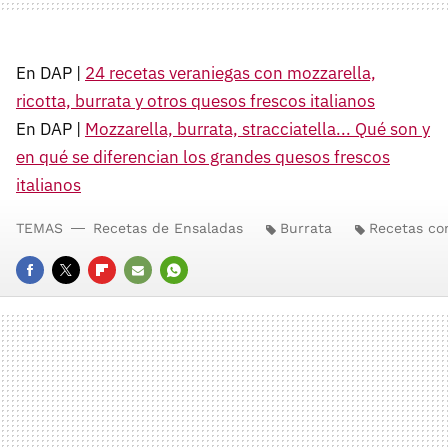
En DAP |
24 recetas veraniegas con mozzarella,
ricotta, burrata y otros quesos frescos italianos
En DAP |
Mozzarella, burrata, stracciatella... Qué son y
en qué se diferencian los grandes quesos frescos
italianos
TEMAS
Recetas de Ensaladas
Burrata
Recetas co
FACEBOOK
TWITTER
FLIPBOARD
E-
WHATSAPP
MAIL