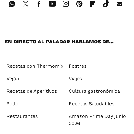
Wh
Twi
Fac
You
Inst
Pint
Flip
Tikt
E-
ats
tter
ebo
tub
agr
ere
boa
ok
mai
App
ok
e
am
st
rd
l
EN DIRECTO AL PALADAR HABLAMOS DE...
Recetas con Thermomix
Postres
Vegui
Viajes
Recetas de Aperitivos
Cultura gastronómica
Pollo
Recetas Saludables
Restaurantes
Amazon Prime Day junio
2026