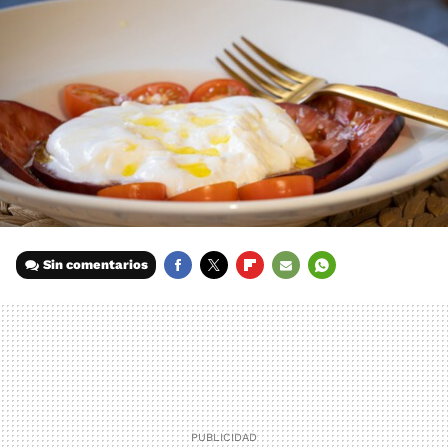
Sin comentarios
FACEBOOK
TWITTER
FLIPBOARD
E-
WHATSAPP
MAIL