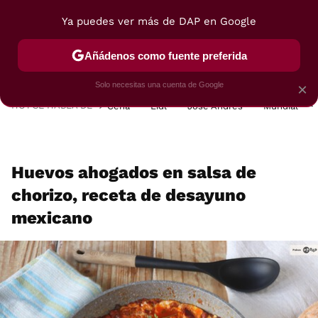
Ya puedes ver más de DAP en Google
MENÚ
NUEVO
Añádenos como fuente preferida
POSTRES
VIAJES
SELECCIÓN
VEGUI
Solo necesitas una cuenta de Google
×
HOY SE HABLA DE
Cena
Lidl
José Andrés
Mundial
Huevos ahogados en salsa de
chorizo, receta de desayuno
mexicano