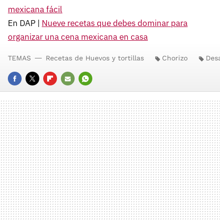
mexicana fácil
En DAP |
Nueve recetas que debes dominar para
organizar una cena mexicana en casa
TEMAS
Recetas de Huevos y tortillas
Chorizo
Des
FACEBOOK
TWITTER
FLIPBOARD
E-
WHATSAPP
MAIL