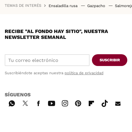
TEMAS DE INTERÉS
Ensaladilla rusa
Gazpacho
Salmore
RECIBE "AL FONDO HAY SITIO", NUESTRA
NEWSLETTER SEMANAL
SUSCRIBIR
Suscribiéndote aceptas nuestra
política de privacidad
SÍGUENOS
Wh
Twi
Fac
You
Inst
Pint
Flip
Tikt
E-
ats
tter
ebo
tub
agr
ere
boa
ok
mai
App
ok
e
am
st
rd
l