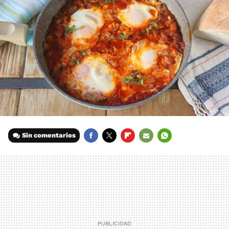
Sin comentarios
FACEBOOK
TWITTER
FLIPBOARD
E-
WHATSAPP
MAIL