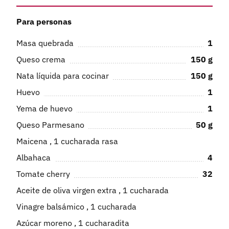
Para personas
Masa quebrada
1
Queso crema
150
g
Nata líquida para cocinar
150
g
Huevo
1
Yema de huevo
1
Queso Parmesano
50
g
Maicena , 1 cucharada rasa
Albahaca
4
Tomate cherry
32
Aceite de oliva virgen extra , 1 cucharada
Vinagre balsámico , 1 cucharada
Azúcar moreno , 1 cucharadita