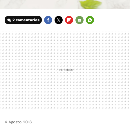
2 comentarios
FACEBOOK
TWITTER
FLIPBOARD
E-
WHATSAPP
MAIL
4 Agosto 2018