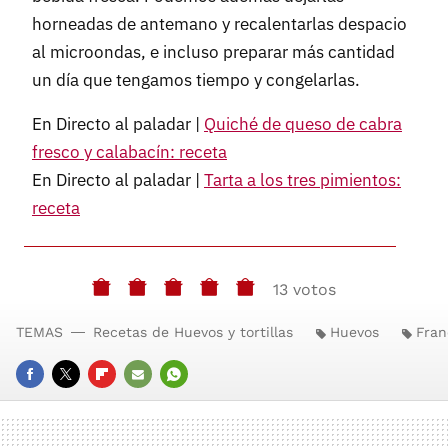
horneadas de antemano y recalentarlas despacio
al microondas, e incluso preparar más cantidad
un día que tengamos tiempo y congelarlas.
En Directo al paladar |
Quiché de queso de cabra
fresco y calabacín: receta
En Directo al paladar |
Tarta a los tres pimientos:
receta
13 votos
TEMAS
Recetas de Huevos y tortillas
Huevos
Fran
FACEBOOK
TWITTER
FLIPBOARD
E-
WHATSAPP
MAIL