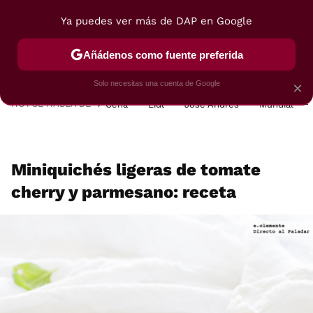
Ya puedes ver más de DAP en Google
MENÚ
NUEVO
Añádenos como fuente preferida
POSTRES
VIAJES
SELECCIÓN
VEGUI
Solo necesitas una cuenta de Google
×
HOY SE HABLA DE
Cena
Lidl
José Andrés
Mundial
Miniquichés ligeras de tomate
cherry y parmesano: receta