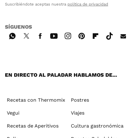
Suscribiéndote aceptas nuestra
política de privacidad
SÍGUENOS
Wh
Twi
Fac
You
Inst
Pint
Flip
Tikt
E-
ats
tter
ebo
tub
agr
ere
boa
ok
mai
App
ok
e
am
st
rd
l
EN DIRECTO AL PALADAR HABLAMOS DE...
Recetas con Thermomix
Postres
Vegui
Viajes
Recetas de Aperitivos
Cultura gastronómica