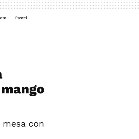
ieta
Pastel
,
a
y mango
la mesa con