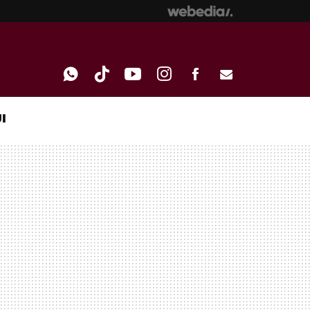
I
WHATSAPP
TIKTOK
YOUTUBE
INSTAGRAM
FACEBOOK
E-
MAIL