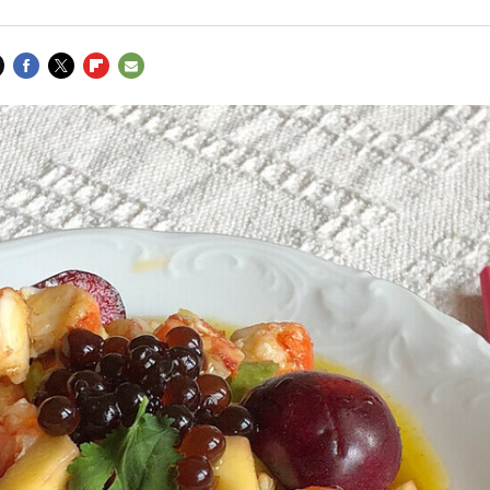
FACEBOOK
TWITTER
FLIPBOARD
E-
MAIL