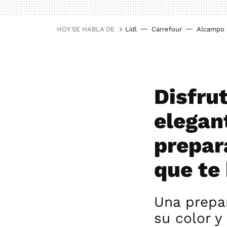
HOY SE HABLA DE
Lidl
Carrefour
Alcampo
Disfru
elegan
prepar
que te 
Una prepar
su color 