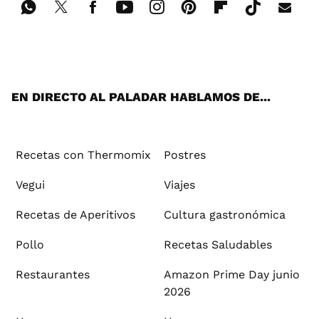
Wh
Twi
Fac
You
Inst
Pint
Flip
Tikt
E-
ats
tter
ebo
tub
agr
ere
boa
ok
mai
App
ok
e
am
st
rd
l
EN DIRECTO AL PALADAR HABLAMOS DE...
Recetas con Thermomix
Postres
Vegui
Viajes
Recetas de Aperitivos
Cultura gastronómica
Pollo
Recetas Saludables
Restaurantes
Amazon Prime Day junio
2026