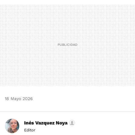
FACEBOOK
TWITTER
FLIPBOARD
E-
WHATSAPP
MAIL
18 Mayo 2026
Inés Vazquez Noya
Editor