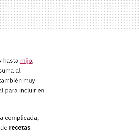
y hasta
mijo
,
 suma al
 también muy
 para incluir en
ra complicada,
o de
recetas