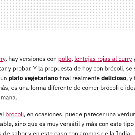
rry
, hay versiones con
pollo
,
lentejas rojas al curry
ar y probar. Y la propuesta de hoy con brócoli, se
a un
plato vegetariano
final realmente
delicioso
, y
s, es una forma diferente de comer brócoli e ideal
emana.
el
brócoli
, en ocasiones, puede parecer una verdu
able, sino que es muy versátil y más con este tip
as de sabor y en este caso con aromas de la India.