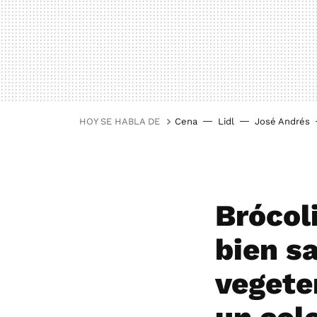
HOY SE HABLA DE
Cena
Lidl
José Andrés
Brócoli
bien s
vegete