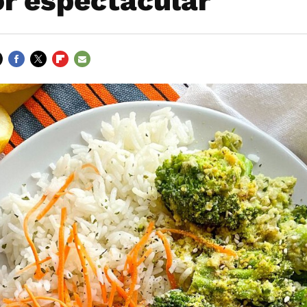
or espectacular
FACEBOOK
TWITTER
FLIPBOARD
E-
MAIL