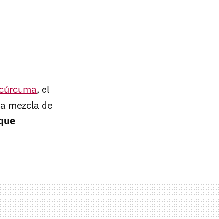
cúrcuma
, el
una mezcla de
que