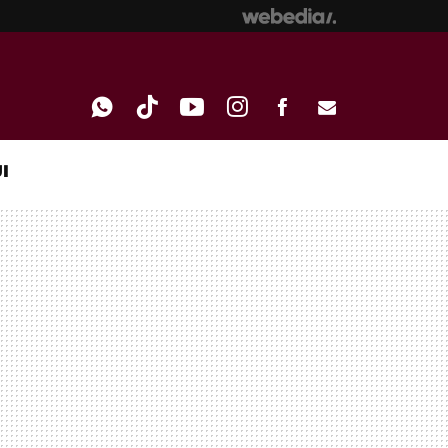
I
WHATSAPP
TIKTOK
YOUTUBE
INSTAGRAM
FACEBOOK
E-
MAIL