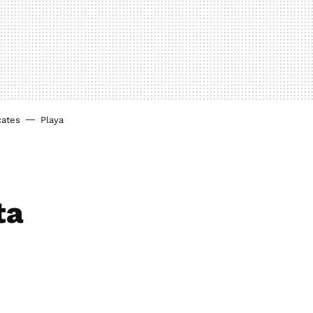
cates
Playa
ta