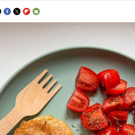
FACEBOOK
TWITTER
FLIPBOARD
E-
MAIL