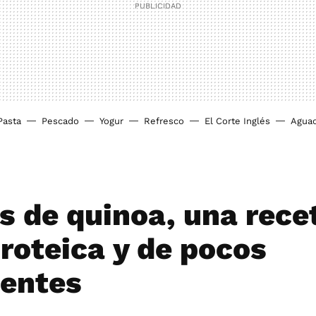
Pasta
Pescado
Yogur
Refresco
El Corte Inglés
Agua
as de quinoa, una rece
proteica y de pocos
ientes