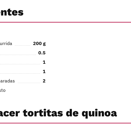
entes
urrida
200
g
0.5
1
1
haradas
2
sto
cer tortitas de quinoa