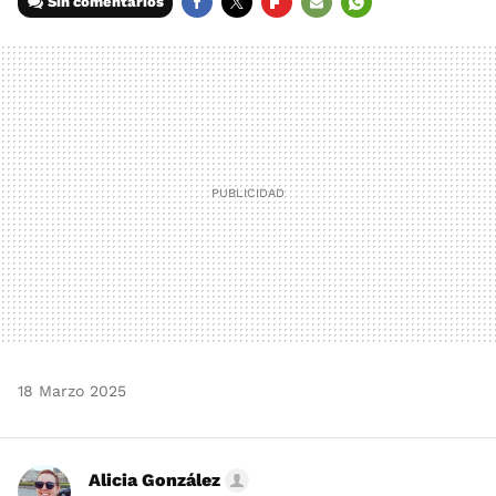
Sin comentarios
FACEBOOK
TWITTER
FLIPBOARD
E-
WHATSAPP
MAIL
18 Marzo 2025
Alicia González