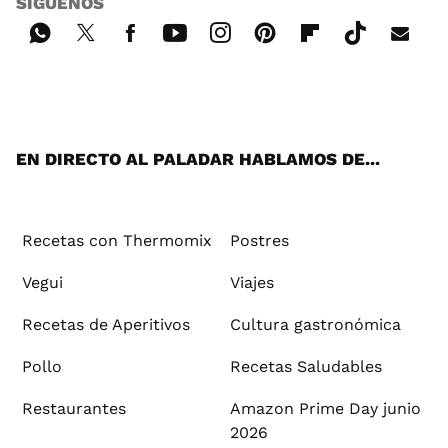
SÍGUENOS
Wh
Twi
Fac
You
Inst
Pint
Flip
Tikt
E-
ats
tter
ebo
tub
agr
ere
boa
ok
mai
App
ok
e
am
st
rd
l
EN DIRECTO AL PALADAR HABLAMOS DE...
Recetas con Thermomix
Postres
Vegui
Viajes
Recetas de Aperitivos
Cultura gastronómica
Pollo
Recetas Saludables
Restaurantes
Amazon Prime Day junio
2026