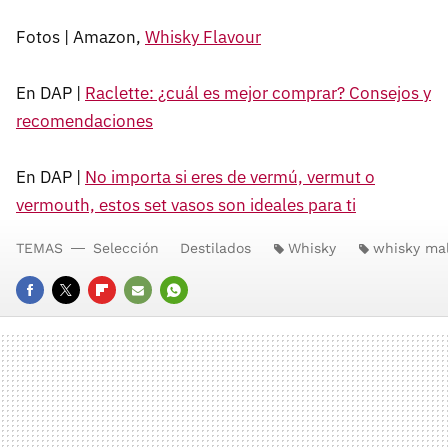
Fotos | Amazon,
Whisky Flavour
En DAP |
Raclette: ¿cuál es mejor comprar? Consejos y
recomendaciones
En DAP |
No importa si eres de vermú, vermut o
vermouth, estos set vasos son ideales para ti
TEMAS
Selección
Destilados
Whisky
whisky ma
FACEBOOK
TWITTER
FLIPBOARD
E-
WHATSAPP
MAIL