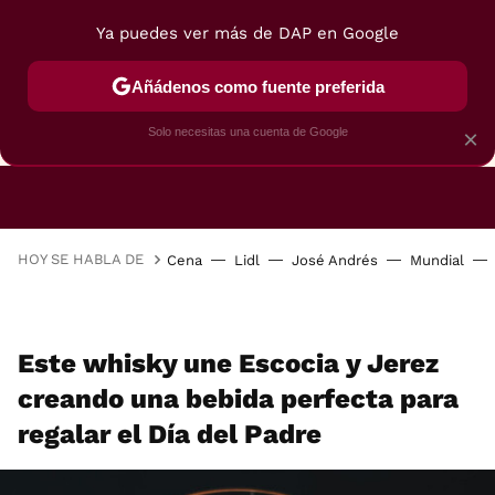
Ya puedes ver más de DAP en Google
Añádenos como fuente preferida
CAFETERAS
FREIDORAS DE AIRE
GUÍAS DE 
Solo necesitas una cuenta de Google
×
HOY SE HABLA DE
Cena
Lidl
José Andrés
Mundial
Este whisky une Escocia y Jerez
creando una bebida perfecta para
regalar el Día del Padre