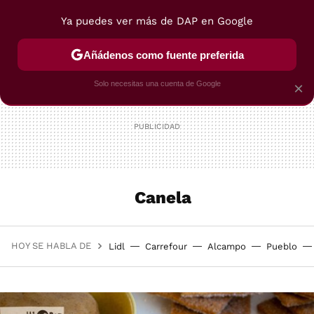
Ya puedes ver más de DAP en Google
MENÚ
NUEVO
Añádenos como fuente preferida
POSTRES
VIAJES
SELECCIÓN
VEGUI
Solo necesitas una cuenta de Google
×
Canela
HOY SE HABLA DE
Lidl
Carrefour
Alcampo
Pueblo