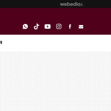
I
WHATSAPP
TIKTOK
YOUTUBE
INSTAGRAM
FACEBOOK
E-
MAIL