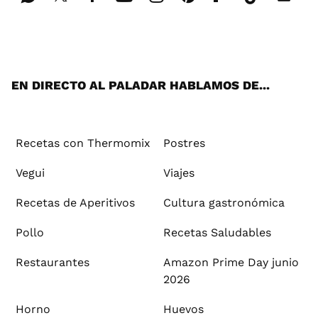
Wh
Twi
Fac
You
Inst
Pint
Flip
Tikt
E-
ats
tter
ebo
tub
agr
ere
boa
ok
mai
App
ok
e
am
st
rd
l
EN DIRECTO AL PALADAR HABLAMOS DE...
Recetas con Thermomix
Postres
Vegui
Viajes
Recetas de Aperitivos
Cultura gastronómica
Pollo
Recetas Saludables
Restaurantes
Amazon Prime Day junio
2026
Horno
Huevos