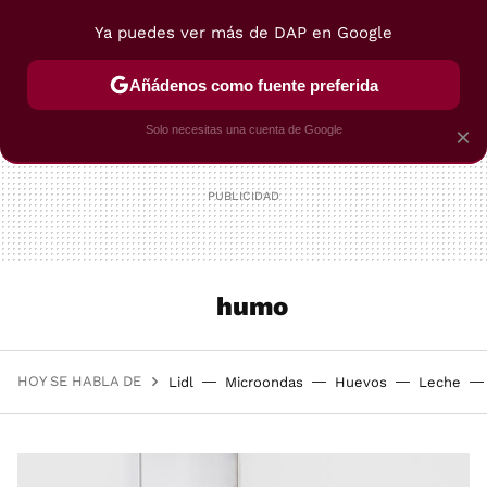
Ya puedes ver más de DAP en Google
MENÚ
NUEVO
Añádenos como fuente preferida
POSTRES
VIAJES
SELECCIÓN
VEGUI
Solo necesitas una cuenta de Google
×
humo
HOY SE HABLA DE
Lidl
Microondas
Huevos
Leche