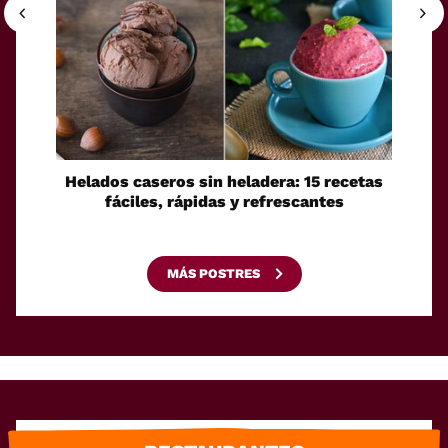
Helados caseros sin heladera: 15 recetas
Sei
fáciles, rápidas y refrescantes
cono
esca
MÁS POSTRES