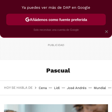
Ya puedes ver más de DAP en Google
MENÚ
NUEVO
Añádenos como fuente preferida
POSTRES
VIAJES
SELECCIÓN
VEGUI
Solo necesitas una cuenta de Google
×
Pascual
HOY SE HABLA DE
Cena
Lidl
José Andrés
Mundial