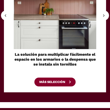
La solución para multiplicar fácilmente el
Zara H
espacio en los armarios o la despensa que
en nu
se instala sin tornillos
pe
MÁS SELECCIÓN