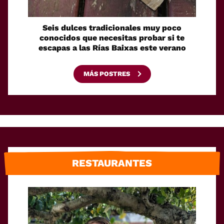
Seis dulces tradicionales muy poco
Cóm
conocidos que necesitas probar si te
fácilm
escapas a las Rías Baixas este verano
MÁS POSTRES
RESTAURANTES