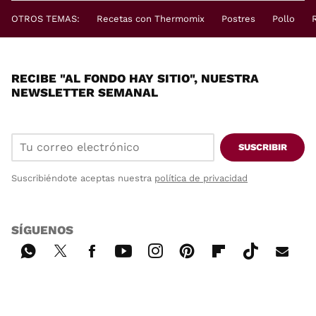
OTROS TEMAS:
Recetas con Thermomix
Postres
Pollo
RECIBE "AL FONDO HAY SITIO", NUESTRA
NEWSLETTER SEMANAL
SUSCRIBIR
Suscribiéndote aceptas nuestra
política de privacidad
SÍGUENOS
Wh
Twi
Fac
You
Inst
Pint
Flip
Tikt
E-
ats
tter
ebo
tub
agr
ere
boa
ok
mai