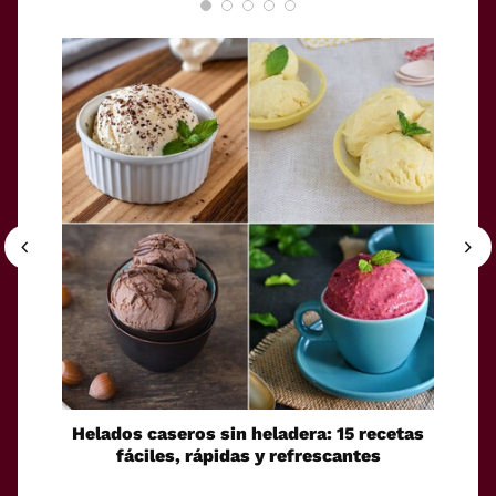
Helados caseros sin heladera: 15 recetas
Sei
fáciles, rápidas y refrescantes
cono
esca