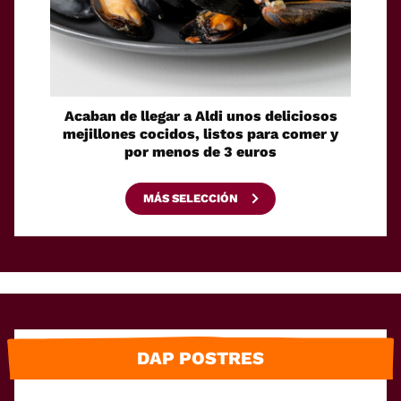
Acaban de llegar a Aldi unos deliciosos
La sol
mejillones cocidos, listos para comer y
espaci
por menos de 3 euros
MÁS SELECCIÓN
DAP POSTRES