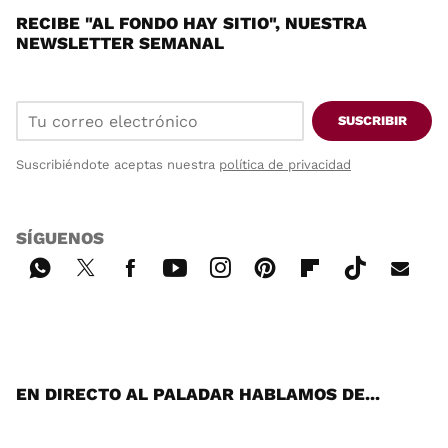
RECIBE "AL FONDO HAY SITIO", NUESTRA
NEWSLETTER SEMANAL
SUSCRIBIR
Suscribiéndote aceptas nuestra
política de privacidad
SÍGUENOS
Wh
Twi
Fac
You
Inst
Pint
Flip
Tikt
E-
ats
tter
ebo
tub
agr
ere
boa
ok
mai
App
ok
e
am
st
rd
l
EN DIRECTO AL PALADAR HABLAMOS DE...