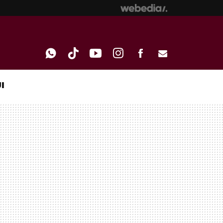
I
WHATSAPP
TIKTOK
YOUTUBE
INSTAGRAM
FACEBOOK
E-
MAIL