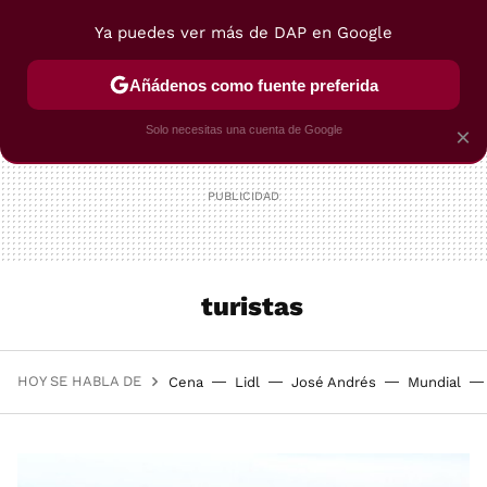
Ya puedes ver más de DAP en Google
MENÚ
NUEVO
Añádenos como fuente preferida
POSTRES
VIAJES
SELECCIÓN
VEGUI
Solo necesitas una cuenta de Google
×
turistas
HOY SE HABLA DE
Cena
Lidl
José Andrés
Mundial