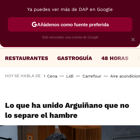
Ya puedes ver más de DAP en Google
MENÚ
NUEVO
Añádenos como fuente preferida
Solo necesitas una cuenta de Google
×
RESTAURANTES
GASTROGUÍA
48 HORAS
HOY SE HABLA DE
Cena
Lidl
Carrefour
Aire acondicio
Lo que ha unido Arguiñano que no
lo separe el hambre