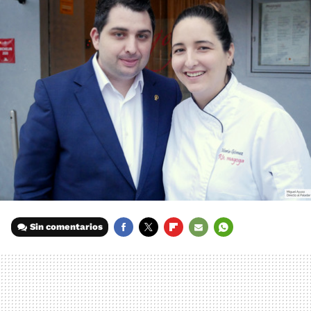
Sin comentarios
FACEBOOK
TWITTER
FLIPBOARD
E-
WHATSAPP
MAIL