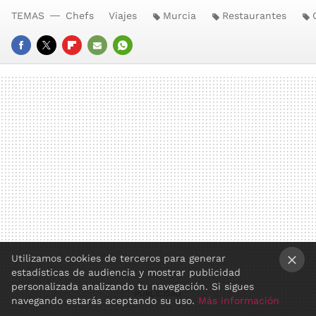
TEMAS
Chefs
Viajes
Murcia
Restaurantes
FACEBOOK
TWITTER
FLIPBOARD
E-
WHATSAPP
MAIL
Utilizamos cookies de terceros para generar
estadísticas de audiencia y mostrar publicidad
×
personalizada analizando tu navegación. Si sigues
navegando estarás aceptando su uso.
Más información