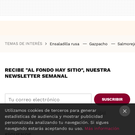
TEMAS DE INTERÉS
Ensaladilla rusa
Gazpacho
Salmore
RECIBE "AL FONDO HAY SITIO", NUESTRA
NEWSLETTER SEMANAL
SUSCRIBIR
Utilizamos cookies de terceros para generar
Suscribiéndote aceptas nuestra
política de privacidad
estadísticas de audiencia y mostrar publicidad
×
personalizada analizando tu navegación. Si sigues
navegando estarás aceptando su uso.
Más información
SÍGUENOS