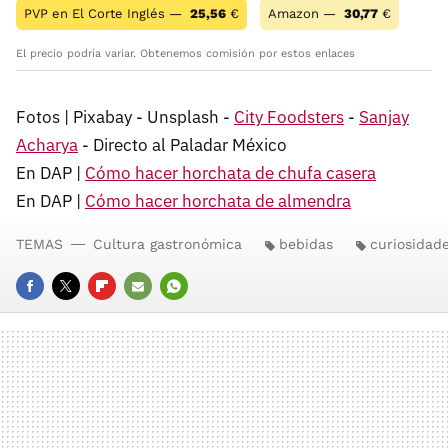
PVP en El Corte Inglés —
25,56
€
Amazon —
30,77
€
El precio podría variar. Obtenemos comisión por estos enlaces
Fotos | Pixabay - Unsplash -
City Foodsters
-
Sanjay
Acharya
- Directo al Paladar México
En DAP |
Cómo hacer horchata de chufa casera
En DAP |
Cómo hacer horchata de almendra
TEMAS
Cultura gastronómica
bebidas
curiosidad
FACEBOOK
TWITTER
FLIPBOARD
E-
WHATSAPP
MAIL