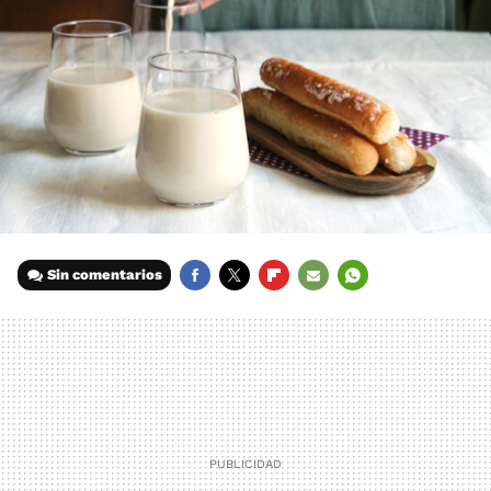
Sin comentarios
FACEBOOK
TWITTER
FLIPBOARD
E-
WHATSAPP
MAIL