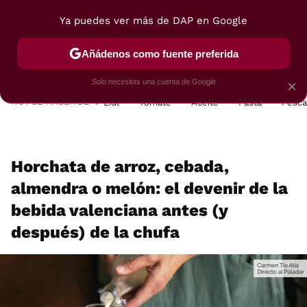
Ya puedes ver más de DAP en Google
MENÚ
NUEVO
Añádenos como fuente preferida
POSTRES
VIAJES
SELECCIÓN
VEGUI
Solo necesitas una cuenta de Google
×
HOY SE HABLA DE
Lidl
Tomate
Aceite
Pasta
Pesc
Horchata de arroz, cebada,
almendra o melón: el devenir de la
bebida valenciana antes (y
después) de la chufa