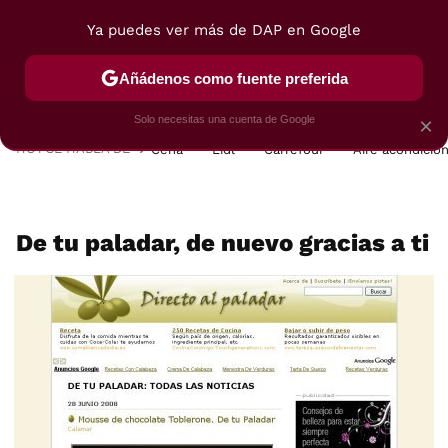
Ya puedes ver más de DAP en Google
MENÚ
NUEVO
Añádenos como fuente preferida
POSTRES
VIAJES
SELECCIÓN
VEGUI
Solo necesitas una cuenta de Google
×
HOY SE HABLA DE
Cena
Lidl
Carrefour
Aire acondicio
De tu paladar, de nuevo gracias a ti