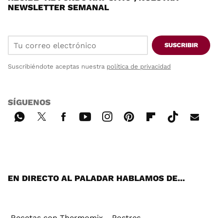
NEWSLETTER SEMANAL
SUSCRIBIR
Suscribiéndote aceptas nuestra
política de privacidad
SÍGUENOS
Wh
Twi
Fac
You
Inst
Pint
Flip
Tikt
E-
ats
tter
ebo
tub
agr
ere
boa
ok
mai
App
ok
e
am
st
rd
l
EN DIRECTO AL PALADAR HABLAMOS DE...
Recetas con Thermomix
Postres