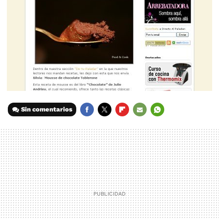
Sin comentarios
FACEBOOK
TWITTER
FLIPBOARD
E-
WHATSAPP
MAIL