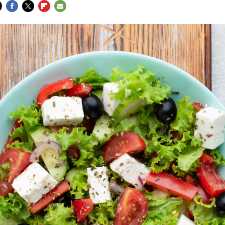
FACEBOOK
TWITTER
FLIPBOARD
E-
MAIL