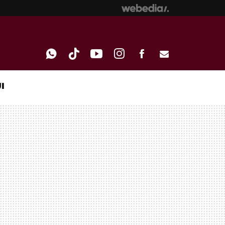
I
WHATSAPP
TIKTOK
YOUTUBE
INSTAGRAM
FACEBOOK
E-
MAIL