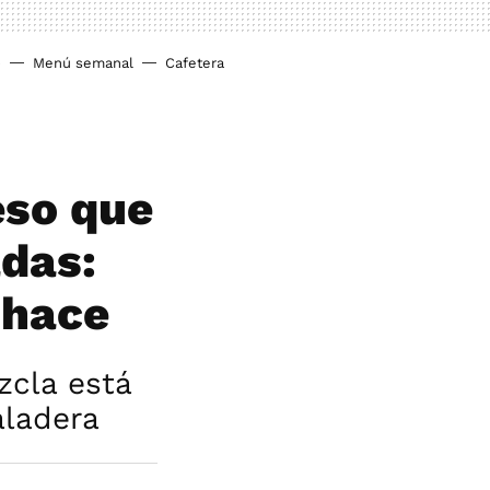
o
Menú semanal
Cafetera
eso que
adas:
shace
zcla está
aladera