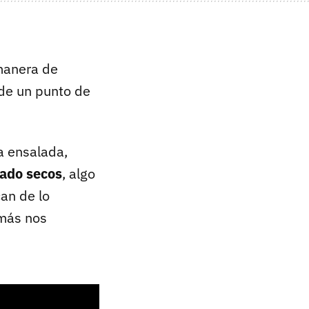
 manera de
sde un punto de
a ensalada,
iado secos
, algo
can de lo
 más nos