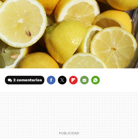
2 comentarios
FACEBOOK
TWITTER
FLIPBOARD
E-
WHATSAPP
MAIL