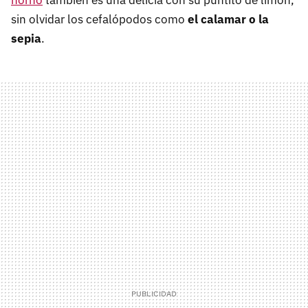
horno
también es una delicia con su puntito de limón,
sin olvidar los cefalópodos como
el calamar o la
sepia
.