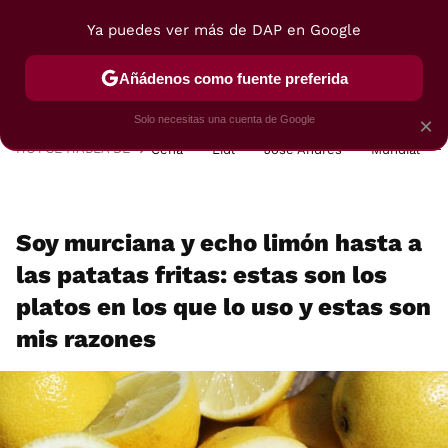
Ya puedes ver más de DAP en Google
MENÚ
NUEVO
Añádenos como fuente preferida
POSTRES
VIAJES
SELECCIÓN
VEGUI
Solo necesitas una cuenta de Google
×
HOY SE HABLA DE
Cena
Lidl
José Andrés
Mundial
Soy murciana y echo limón hasta a
las patatas fritas: estas son los
platos en los que lo uso y estas son
mis razones