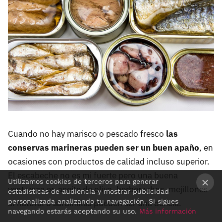
Cuando no hay marisco o pescado fresco
las
conservas marineras pueden ser un buen apaño
, en
ocasiones con productos de calidad incluso superior.
El escabeche no es mi fuerte pero una buena
Utilizamos cookies de terceros para generar
ventresca en aceite de oliva, berberechos, mejillones
estadísticas de audiencia y mostrar publicidad
×
personalizada analizando tu navegación. Si sigues
al natural o sardinillas pueden ser una delicia.
navegando estarás aceptando su uso.
Más información