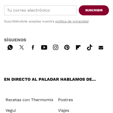
SUSCRIBIR
Suscribiéndote aceptas nuestra
política de privacidad
SÍGUENOS
Wh
Twi
Fac
You
Inst
Pint
Flip
Tikt
E-
ats
tter
ebo
tub
agr
ere
boa
ok
mai
App
ok
e
am
st
rd
l
EN DIRECTO AL PALADAR HABLAMOS DE...
Recetas con Thermomix
Postres
Vegui
Viajes