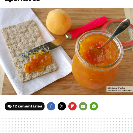
12 comentarios
FACEBOOK
TWITTER
FLIPBOARD
E-
WHATSAPP
MAIL