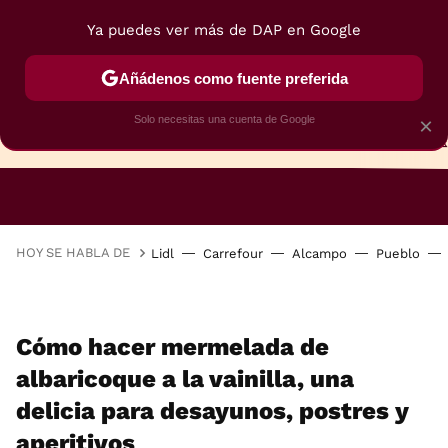
Ya puedes ver más de DAP en Google
Añádenos como fuente preferida
Solo necesitas una cuenta de Google
×
TARTAS
BIZCOCHOS
GALLETAS
HOY SE HABLA DE
Lidl
Carrefour
Alcampo
Pueblo
Cómo hacer mermelada de
albaricoque a la vainilla, una
delicia para desayunos, postres y
aperitivos