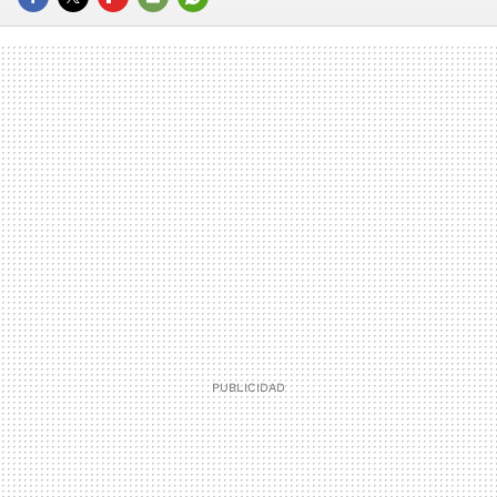
FACEBOOK
TWITTER
FLIPBOARD
E-
WHATSAPP
MAIL