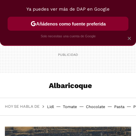
Ya puedes ver más de DAP en Google
MENÚ
NUEVO
Añádenos como fuente preferida
POSTRES
VIAJES
SELECCIÓN
VEGUI
Solo necesitas una cuenta de Google
×
Albaricoque
HOY SE HABLA DE
Lidl
Tomate
Chocolate
Pasta
P