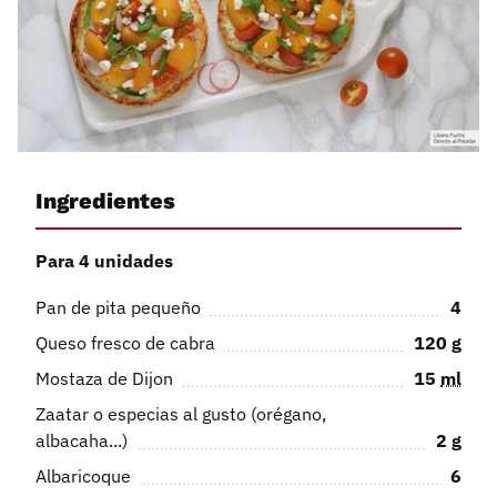
Ingredientes
Para 4 unidades
Pan de pita pequeño
4
Queso fresco de cabra
120
g
Mostaza de Dijon
15
ml
Zaatar o especias al gusto (orégano,
albacaha...)
2
g
Albaricoque
6