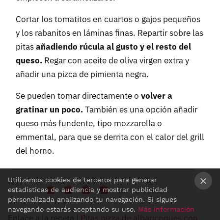
Cortar los tomatitos en cuartos o gajos pequeños
y los rabanitos en láminas finas. Repartir sobre las
pitas
añadiendo rúcula al gusto y el resto del
queso.
Regar con aceite de oliva virgen extra y
añadir una pizca de pimienta negra.
Se pueden tomar directamente o
volver a
gratinar un poco.
También es una opción añadir
queso más fundente, tipo mozzarella o
emmental, para que se derrita con el calor del grill
del horno.
Utilizamos cookies de terceros para generar
estadísticas de audiencia y mostrar publicidad
8 votos
×
personalizada analizando tu navegación. Si sigues
navegando estarás aceptando su uso.
Más información
Enlace a la receta |
Pitas pizza de albaricoques con