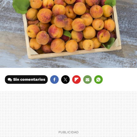
Sin comentarios
FACEBOOK
TWITTER
FLIPBOARD
E-
WHATSAPP
MAIL