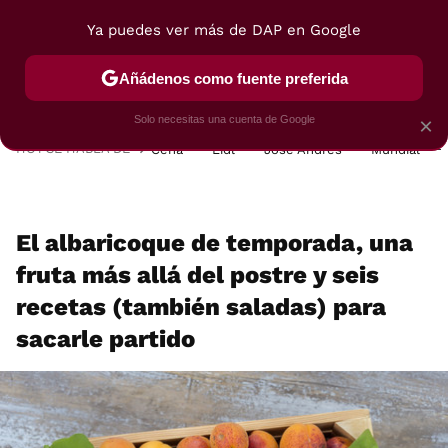
Ya puedes ver más de DAP en Google
MENÚ
NUEVO
Añádenos como fuente preferida
POSTRES
VIAJES
SELECCIÓN
VEGUI
Solo necesitas una cuenta de Google
×
HOY SE HABLA DE
Cena
Lidl
José Andrés
Mundial
El albaricoque de temporada, una
fruta más allá del postre y seis
recetas (también saladas) para
sacarle partido