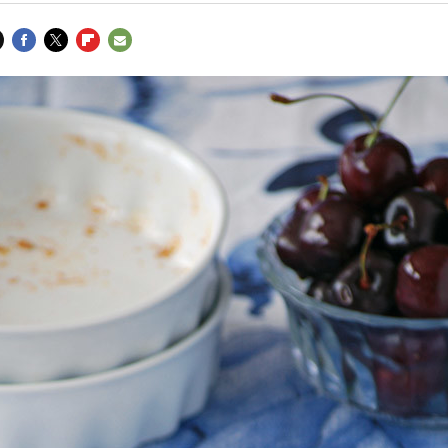
FACEBOOK
TWITTER
FLIPBOARD
E-
MAIL