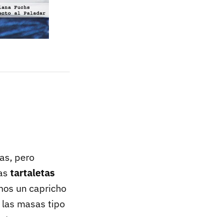
las, pero
tas
tartaletas
nos un capricho
 las masas tipo