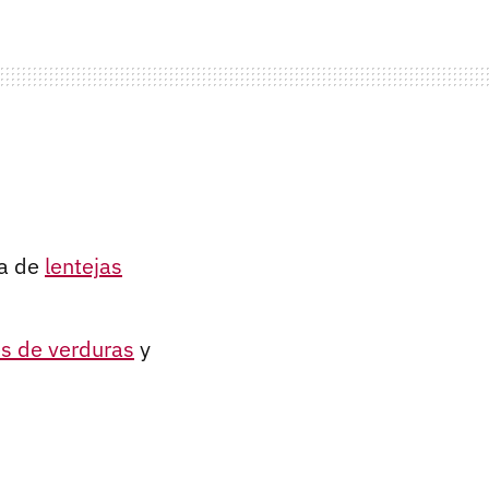
a de
lentejas
és de verduras
y