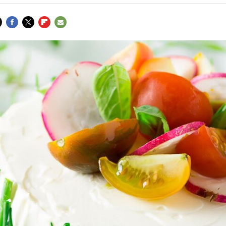
FACEBOOK
TWITTER
FLIPBOARD
E-
MAIL