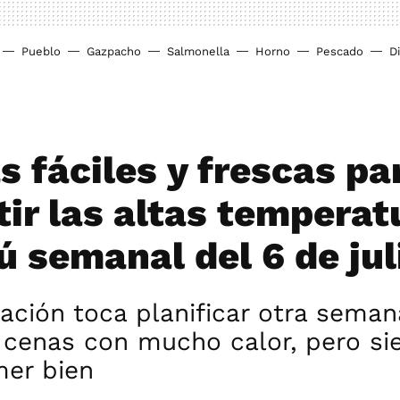
Pueblo
Gazpacho
Salmonella
Horno
Pescado
D
s fáciles y frescas pa
ir las altas temperat
ú semanal del 6 de jul
ación toca planificar otra seman
 cenas con mucho calor, pero si
er bien