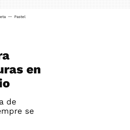
ieta
Pastel
ra
uras en
io
a de
empre se