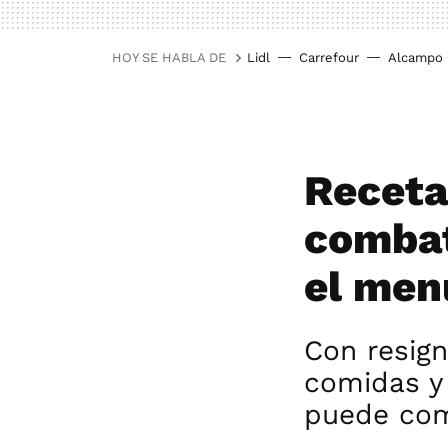
HOY SE HABLA DE
Lidl
Carrefour
Alcampo
Receta
combat
el men
Con resign
comidas y
puede com