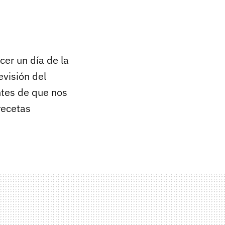
er un día de la
evisión del
ntes de que nos
 recetas