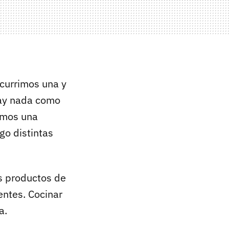
ecurrimos una y
hay nada como
aemos una
go distintas
s productos de
entes. Cocinar
a.