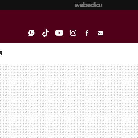
I
WHATSAPP
TIKTOK
YOUTUBE
INSTAGRAM
FACEBOOK
E-
MAIL