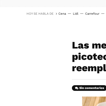
HOY SE HABLA DE
Cena
Lidl
Carrefour
Las me
picote
reempl
Sin comentarios