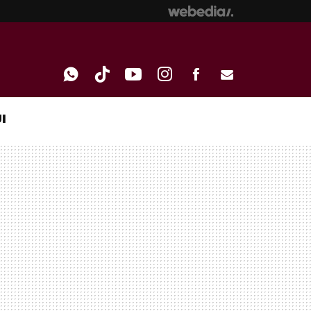
I
WHATSAPP
TIKTOK
YOUTUBE
INSTAGRAM
FACEBOOK
E-
MAIL