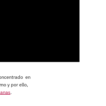
oncentrado en
mo y por ello,
sanas
.