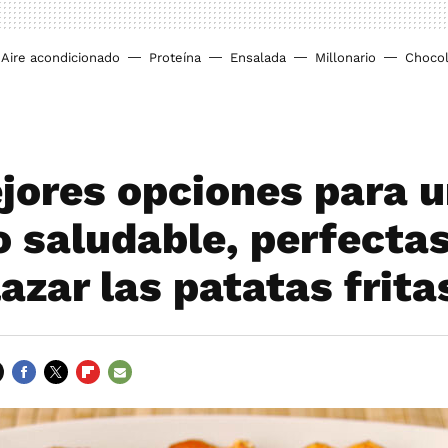
Aire acondicionado
Proteína
Ensalada
Millonario
Chocol
jores opciones para 
o saludable, perfecta
azar las patatas frita
FACEBOOK
TWITTER
FLIPBOARD
E-
MAIL