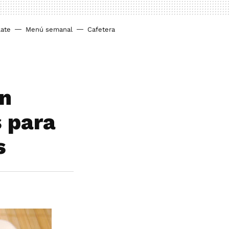
ate
Menú semanal
Cafetera
un
s para
s