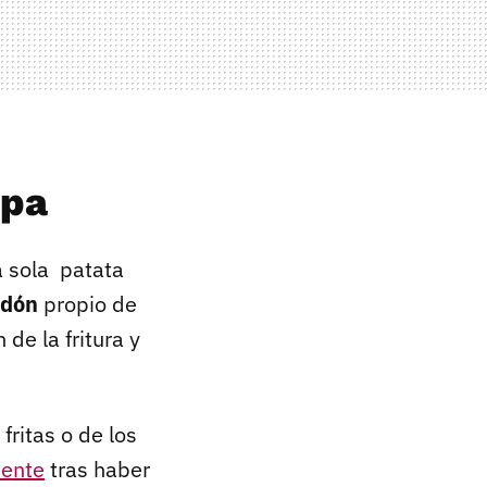
upa
a sola patata
idón
propio de
de la fritura y
fritas o de los
mente
tras haber