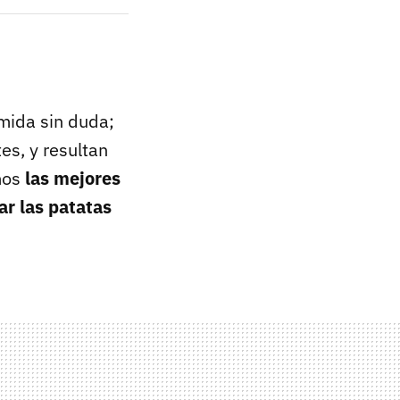
mida sin duda;
es, y resultan
mos
las mejores
r las patatas