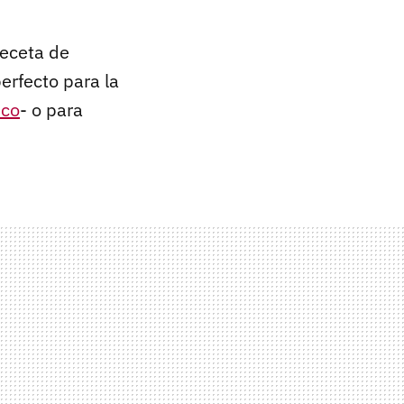
receta de
perfecto para la
nco
- o para