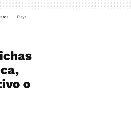
cates
Playa
ichas
ca,
tivo o