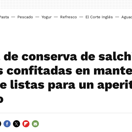
Pasta
Pescado
Yogur
Refresco
El Corte Inglés
Agua
 de conserva de salch
s confitadas en mante
 listas para un aperi
o
FACEBOOK
TWITTER
FLIPBOARD
E-