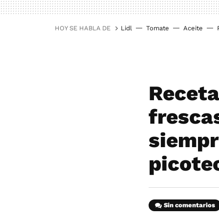
HOY SE HABLA DE
Lidl
Tomate
Aceite
Receta
fresca
siempre
picote
Sin comentarios