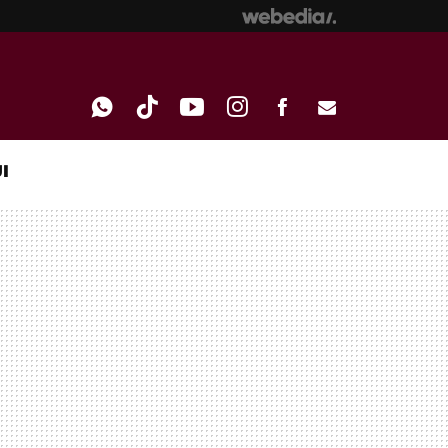
I
WHATSAPP
TIKTOK
YOUTUBE
INSTAGRAM
FACEBOOK
E-
MAIL