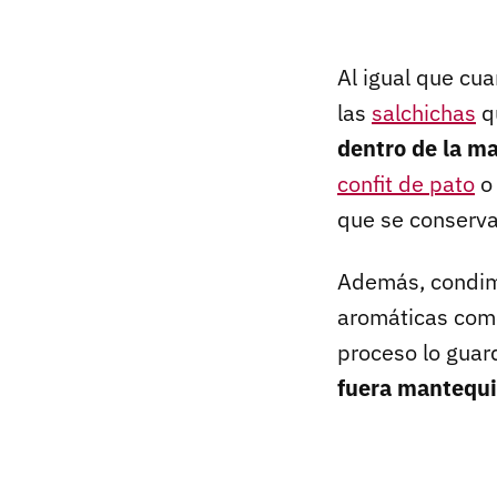
Al igual que cu
las
salchichas
qu
dentro de la m
confit de pato
o 
que se conserva
Además, condime
aromáticas como
proceso lo gua
fuera mantequi