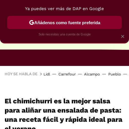
Ya puedes ver más de DAP en Google
Añádenos como fuente preferida
Solo necesitas una cuenta de Google
×
RECETAS VEGANAS
RECETAS VEGETARIANAS
HOY SE HABLA DE
Lidl
Carrefour
Alcampo
Pueblo
El chimichurri es la mejor salsa
para aliñar una ensalada de pasta:
una receta fácil y rápida ideal para
el verano