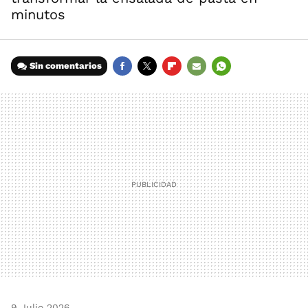
minutos
Sin comentarios
FACEBOOK
TWITTER
FLIPBOARD
E-
WHATSAPP
MAIL
9 Julio 2026