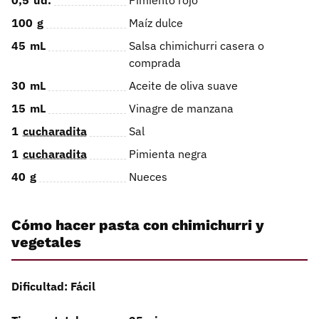
0,5
ud.
Pimiento rojo
100
g
Maíz dulce
45
mL
Salsa chimichurri casera o
comprada
30
mL
Aceite de oliva suave
15
mL
Vinagre de manzana
1
cucharadita
Sal
1
cucharadita
Pimienta negra
40
g
Nueces
Cómo hacer pasta con chimichurri y
vegetales
Dificultad: Fácil