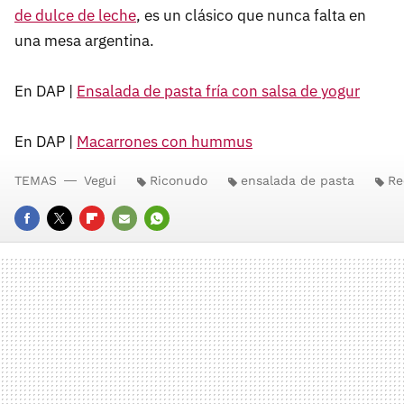
de dulce de leche
, es un clásico que nunca falta en
una mesa argentina.
En DAP |
Ensalada de pasta fría con salsa de yogur
En DAP |
Macarrones con hummus
TEMAS
Vegui
Riconudo
ensalada de pasta
Re
FACEBOOK
TWITTER
FLIPBOARD
E-
WHATSAPP
MAIL