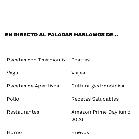
Wh
Twi
Fac
You
Inst
Pint
Flip
Tikt
E-
ats
tter
ebo
tub
agr
ere
boa
ok
mai
App
ok
e
am
st
rd
l
EN DIRECTO AL PALADAR HABLAMOS DE...
Recetas con Thermomix
Postres
Vegui
Viajes
Recetas de Aperitivos
Cultura gastronómica
Pollo
Recetas Saludables
Restaurantes
Amazon Prime Day junio
2026
Horno
Huevos