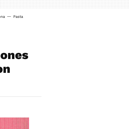
ona
Pasta
iones
on