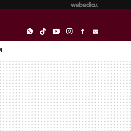
I
WHATSAPP
TIKTOK
YOUTUBE
INSTAGRAM
FACEBOOK
E-
MAIL