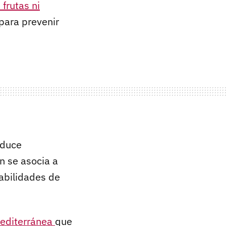
 frutas ni
para prevenir
educe
n se asocia a
abilidades de
 mediterránea
que