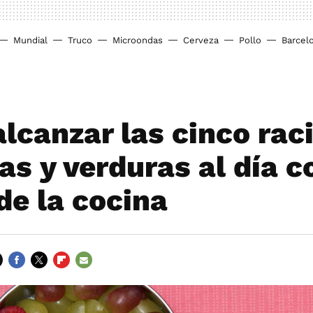
Mundial
Truco
Microondas
Cerveza
Pollo
Barcel
lcanzar las cinco rac
as y verduras al día c
de la cocina
FACEBOOK
TWITTER
FLIPBOARD
E-
MAIL