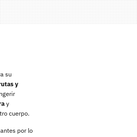
ra su
rutas y
ngerir
ra
y
tro cuerpo.
dantes por lo