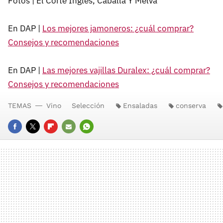
Fotos | El Corte Inglés, Caballa Y Melva
En DAP |
Los mejores jamoneros: ¿cuál comprar?
Consejos y recomendaciones
En DAP |
Las mejores vajillas Duralex: ¿cuál comprar?
Consejos y recomendaciones
TEMAS
Vino
Selección
Ensaladas
conserva
FACEBOOK
TWITTER
FLIPBOARD
E-
WHATSAPP
MAIL