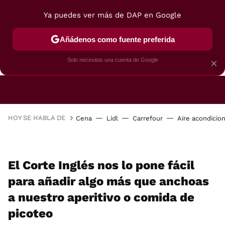
Ya puedes ver más de DAP en Google
Añádenos como fuente preferida
CAFETERAS
FREIDORAS DE AIRE
GUÍAS DE 
Solo necesitas una cuenta de Google
×
HOY SE HABLA DE
Cena
Lidl
Carrefour
Aire acondicio
El Corte Inglés nos lo pone fácil
para añadir algo más que anchoas
a nuestro aperitivo o comida de
picoteo