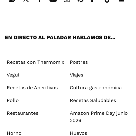
Wh
Twi
Fac
You
Inst
Pint
Flip
Tikt
E-
ats
tter
ebo
tub
agr
ere
boa
ok
mai
App
ok
e
am
st
rd
l
EN DIRECTO AL PALADAR HABLAMOS DE...
Recetas con Thermomix
Postres
Vegui
Viajes
Recetas de Aperitivos
Cultura gastronómica
Pollo
Recetas Saludables
Restaurantes
Amazon Prime Day junio
2026
Horno
Huevos