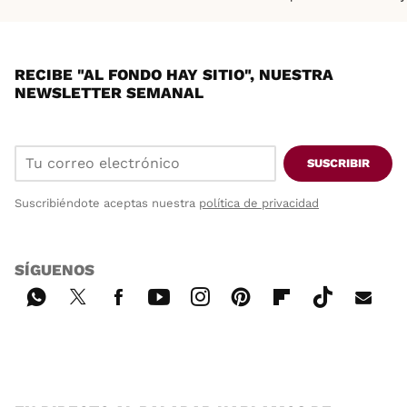
RECIBE "AL FONDO HAY SITIO", NUESTRA
NEWSLETTER SEMANAL
SUSCRIBIR
Suscribiéndote aceptas nuestra
política de privacidad
SÍGUENOS
Wh
Twi
Fac
You
Inst
Pint
Flip
Tikt
E-
ats
tter
ebo
tub
agr
ere
boa
ok
mai
App
ok
e
am
st
rd
l