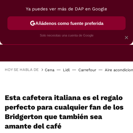
Ya puedes ver más de DAP en Google
Añádenos como fuente preferida
CAFETERAS
FREIDORAS DE AIRE
GUÍAS DE 
Solo necesitas una cuenta de Google
×
HOY SE HABLA DE
Cena
Lidl
Carrefour
Aire acondicio
Esta cafetera italiana es el regalo
perfecto para cualquier fan de los
Bridgerton que también sea
amante del café