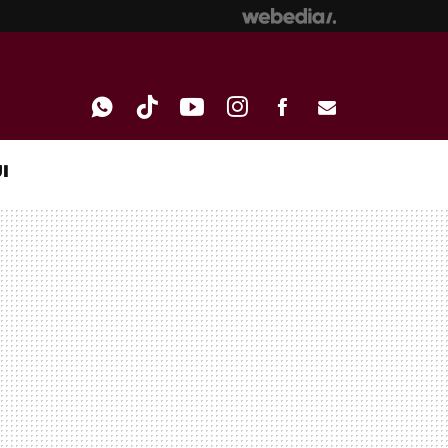
I
WHATSAPP
TIKTOK
YOUTUBE
INSTAGRAM
FACEBOOK
E-
MAIL